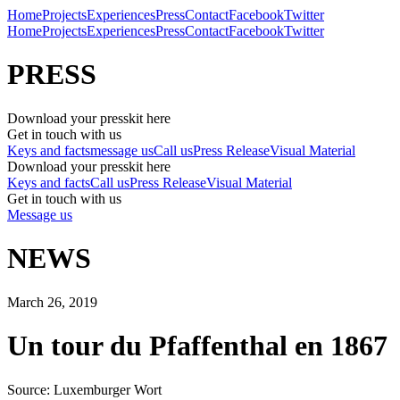
Home
Projects
Experiences
Press
Contact
Facebook
Twitter
Home
Projects
Experiences
Press
Contact
Facebook
Twitter
PRESS
Download your presskit here
Get in touch with us
Keys and facts
message us
Call us
Press Release
Visual Material
Download your presskit here
Keys and facts
Call us
Press Release
Visual Material
Get in touch with us
Message us
NEWS
March 26, 2019
Un tour du Pfaffenthal en 1867
Source: Luxemburger Wort